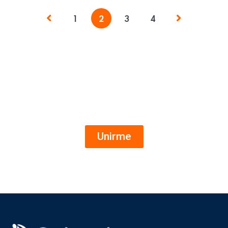
1
2
3
4
Ofertas de empleo al instante
Canal de WhatsApp
Unirme