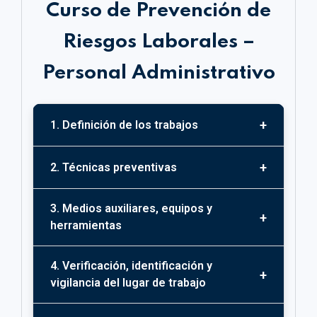
Curso de Prevención de
Riesgos Laborales –
Personal Administrativo
1. Definición de los trabajos
1.1 Labor del secretario del comité de
2. Técnicas preventivas
seguridad y salud
1.2 Conocimiento documental. Sus
2.1 Protección colectiva y equipos de
3. Medios auxiliares, equipos y
procedimientos
protección individual
herramientas
1.3 Control documental
2.2 Pantallas de visualización
3.1 Mobiliario adecuado frente a
2.3 Medidas de emergencia.
4. Verificación, identificación y
riesgos posturales y ergonómicos
Conocimientos básicos
vigilancia del lugar de trabajo
2.4 Primeros auxilios y mantenimiento