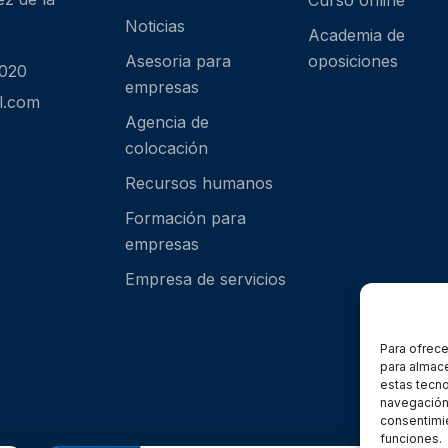
Curso online
Noticias
Academia de
Asesoria para
oposiciones
 020
empresas
l.com
Agencia de
colocación
Recursos humanos
Formación para
empresas
Empresa de servicios
Para ofrece
para almace
estas tecn
navegación o
consentimie
funciones.