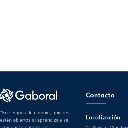
Contacto
“En tiempos de cambio, quienes
Localización
estén abiertos al aprendizaje se
adueñarán del futuro”
C/ Sevilla, 43 - Jer