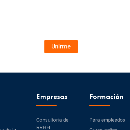
Ofertas de empleo al instante
Canal de WhatsApp
Unirme
Empresas
Formación
Consultoría de
Para empleados
RRHH
ez de la